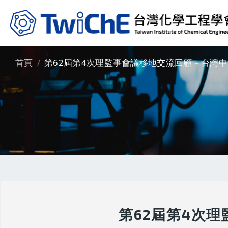
移至主內容
首頁
第62屆第4次理監事會議移地交流回顧－台灣
第62屆第4次