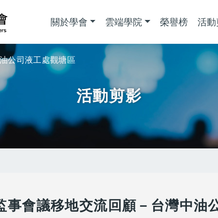
主導覽
關於學會
雲端學院
榮譽榜
活動
中油公司液工處觀塘區
活動剪影
理監事會議移地交流回顧－台灣中油