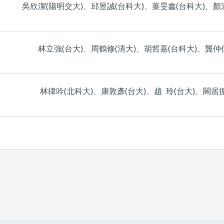
吳欣潔(陽明交大)、邱昱誠(台科大)、葉旻鑫(台科大)、顏
林立強(台大)、周鶴修(清大)、胡哲嘉(台科大)、龔仲偉
林律吟(北科大)、康敦彥(台大)、趙 玲(台大)、闕居振