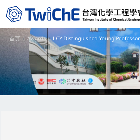
Skip to main content
首頁
Awards
LCY Distinguished Young Professo