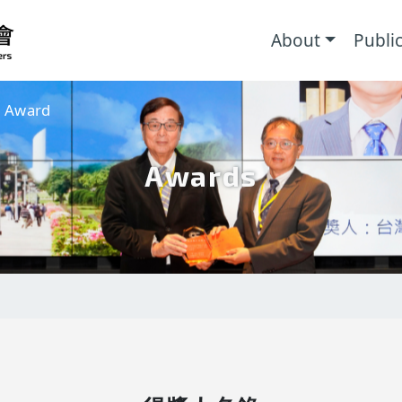
主導覽
About
Publi
r Award
Awards