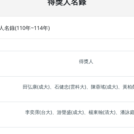
得獎人名錄
(110年~114年)
得獎人
田弘康(成大)、石健忠(雲科大)、陳蓉瑤(成大)、黃柏榮
李奕霈(台大)、游聲盛(成大)、楊東翰(清大)、潘詠庭