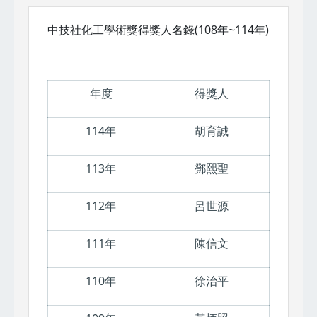
中技社化工學術獎得獎人名錄(108年~114年)
年度
得獎人
114年
胡育誠
113年
鄧熙聖
112年
呂世源
111年
陳信文
110年
徐治平