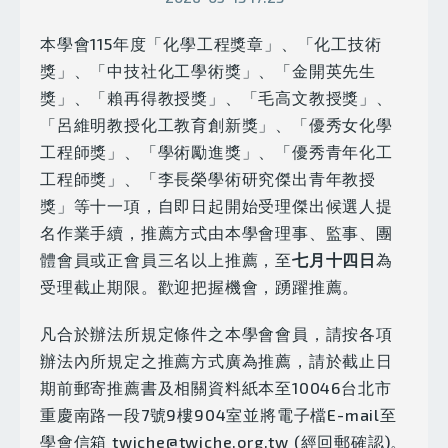
本學會115年度「化學工程獎章」、「化工技術
獎」、「中技社化工學術獎」、「金開英先生
獎」、「賴再得教授獎」、「毛高文教授獎」、
「呂維明教授化工教育創新獎」、「優秀女化學
工程師獎」、「學術勵進獎」、「優秀青年化工
工程師獎」、「李長榮學術研究傑出青年教授
獎」等十一項，自即日起開始受理傑出候選人提
名作業手續，推薦方式由本學會理事、監事、團
體會員或正會員三名以上推薦，至
七月十四日
為
受理截止期限。歡迎把握機會，踴躍推薦。
凡合於辦法所規定條件之本學會會員，請按各項
辦法內所規定之推薦方式廣為推薦，請於截止日
期前郵寄推薦書及相關資料紙本至10046台北市
重慶南路一段7號9樓904室並將電子檔E-mail至
學會信箱
twiche@twiche.org.tw
(經回郵確認)。