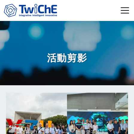
移至主內容
活動剪影
第63屆第7…
聯華電子參訪…